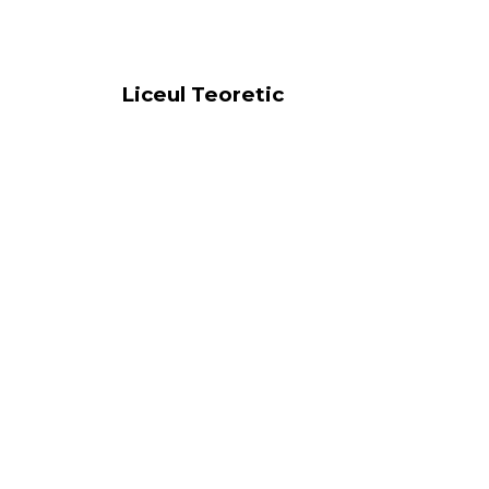
Liceul Teoretic
„Miron Costin” Iași
Înapoi la cuprins
Copyright ©
2023