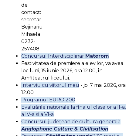
de
contact:
secretar
Bejinariu
Mihaela
0232-
257408
Concursul Interdisciplinar
Materom
Festivitatea de premiere a elevilor, va avea
loc luni, 15 iunie 2026, ora 12.00, în
Amfiteatrul liceului.
Interviu cu viitorul meu
- joi 7 mai 2026, ora
12.00
Programul EURO 200
Evaluările naționale la finalul claselor a II-a,
a IV-a şi a VI-a
Concursul județean de cultură generală
Anglophone Culture & Civilisation