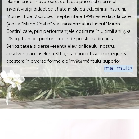
elanuri si idei inovatoare, de fapte puse sub semnul
inventivității didactice aflate în slujba educării și instruirii.
Moment de răscruce, 1 septembrie 1998 este data la care
Școala "Miron Costin" s-a transformat în Liceul "Miron
Costin" care, prin performanțele obținute în ultimii ani, și-a
câștigat un loc printre liceele de prestigiu din oraș.
Seriozitatea si perseverența elevilor liceului nostru,
absolvenți ai claselor a XII-a, s-a concretizat în integrarea
acestora în diverse forme ale învățământului superior.
mai mult>