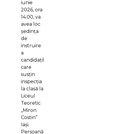
iunie
2026, ora
14.00, va
avea loc
ședința
de
instruire
a
candidaților
care
susțin
inspecția
la clasă la
Liceul
Teoretic
„Miron
Costin”
Iași.
Persoană