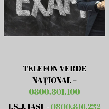
TELEFON VERDE
NAȚIONAL –
0800.801.100
I.S.J. IAȘI -
0800.816.232