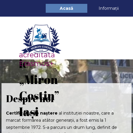
Du-te la conținut
Acasă
Informații
Liceul 
Teoret
Școală 
acreditată 
ic 
Erasmus+
„Miron 
Costin” 
Despre noi
Iași
Certificatul de naștere
al instituției noastre, care a
marcat formarea atâtor generații, a fost emis la 1
septembrie 1972. S-a parcurs un drum lung, definit de