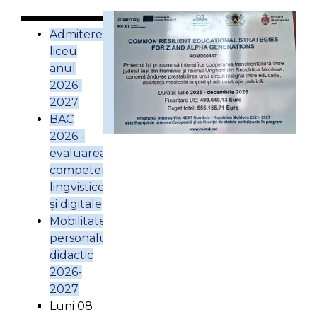
Admitere
liceu
anul
2026-
2027
BAC
2026 -
evaluarea
competențelor
lingvistice
și digitale
Mobilitatea
personalului
didactic
2026-
2027
Luni 08