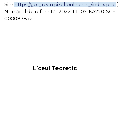
Site
https://go-green.pixel-online.org/index.php
).
Numărul de referință: 2022-1-IT02-KA220-SCH-
000087872.
Liceul Teoretic
„Miron Costin” Iași
Înapoi la cuprins
Copyright ©
2023