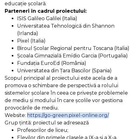
educație școlară.
Parteneri în cadrul proiectului:
ISIS Galileo Galilei (Italia)
Universitatea Tehnologică din Shannon
(Irlanda)
Pixel (Italia)
Biroul Școlar Regional pentru Toscana (Italia)
Școala Gimnazială Emídio Garcia (Portugalia)
Fundația EuroEd (România)
Universitatea din Țara Bascilor (Spania)
Scopul principal al proiectului este acela de a
promova o schimbare de perspectivă a rolului
sistemelor școlare în ceea ce privește problemele
de mediu și modului în care școlile vor gestiona
provocările de mediu.
Website:
https://go-green.pixel-online.org/
Grup țintă: p
roiectul se adresează
Profesorilor de liceu;
Elevilor din primele clasele a IX-a și a X-a.