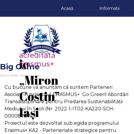
Du-te la conținut
Acasă
Informații
Liceul 
Teoret
Școală 
acreditată 
ic 
Erasmus+
Big Game
„Miron 
Proiecte/ PNRR > Proiecte europene
Cu bucurie vă anunțăm că suntem Parteneri
Costin” 
Asociați în proiectul ERASMUS+ Go Green! Abordări
Transdisciplinare pentru Predarea Sustenabilității
Iași
Mediului în Școli (Nr. 2022-1-IT02-KA220-SCH-
000087872).
Proiectul este dezvoltat sub egida programului
Erasmus+ KA2 - Parteneriate strategice pentru