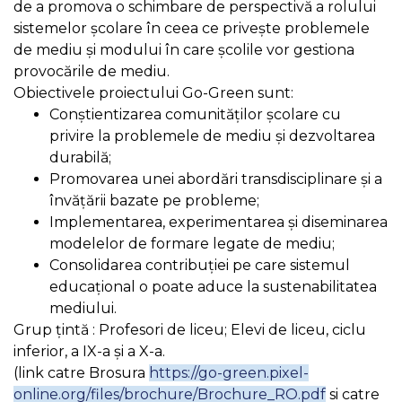
de a promova o schimbare de perspectivă a rolului
sistemelor școlare în ceea ce privește problemele
de mediu și modului în care școlile vor gestiona
provocările de mediu.
Obiectivele proiectului Go-Green sunt:
Conştientizarea comunităților școlare cu
privire la problemele de mediu și dezvoltarea
durabilă;
Promovarea unei abordări transdisciplinare și a
învățării bazate pe probleme;
Implementarea, experimentarea și diseminarea
modelelor de formare legate de mediu;
Consolidarea contribuției pe care sistemul
educațional o poate aduce la sustenabilitatea
mediului.
Grup ţintă : Profesori de liceu; Elevi de liceu, ciclu
inferior, a IX-a și a X-a.
(link catre Brosura
https://go-green.pixel-
online.org/files/brochure/Brochure_RO.pdf
si catre