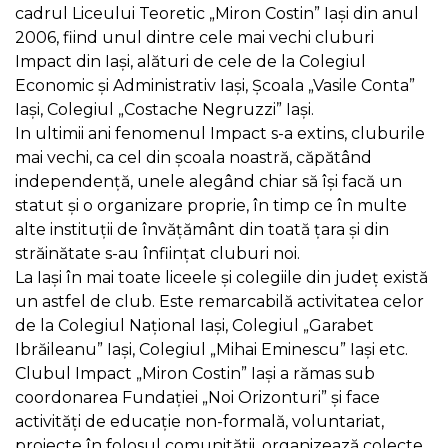
cadrul Liceului Teoretic „Miron Costin” Iaşi din anul
2006, fiind unul dintre cele mai vechi cluburi
Impact din Iaşi, alături de cele de la Colegiul
Economic şi Administrativ Iaşi, Şcoala „Vasile Conta”
Iaşi, Colegiul „Costache Negruzzi” Iaşi.
In ultimii ani fenomenul Impact s-a extins, cluburile
mai vechi, ca cel din şcoala noastră, căpătând
independenţă, unele alegând chiar să îşi facă un
statut şi o organizare proprie, în timp ce în multe
alte instituţii de învăţământ din toată ţara şi din
străinătate s-au înfiinţat cluburi noi.
La Iaşi în mai toate liceele şi colegiile din judeţ există
un astfel de club. Este remarcabilă activitatea celor
de la Colegiul Naţional Iaşi, Colegiul „Garabet
Ibrăileanu” Iaşi, Colegiul „Mihai Eminescu” Iaşi etc.
Clubul Impact „Miron Costin” Iaşi a rămas sub
coordonarea Fundaţiei „Noi Orizonturi” şi face
activităţi de educaţie non-formală, voluntariat,
proiecte în folosul comunităţii, organizează colecte