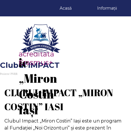
Du-te la conținut
Acasă
Informații
Liceul 
Teoret
Școală 
acreditată 
ic 
Erasmus+
Clubul IMPACT
„Miron 
Proiecte/ PNRR
CLUBUL IMPACT „MIRON
Costin” 
COSTIN” IASI
Iași
Clubul Impact „Miron Costin” Iaşi este un program
al Fundaţiei „Noi Orizonturi” şi este prezent în