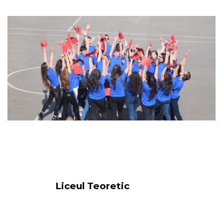
Liceul Teoretic
„Miron Costin” Iași
Înapoi la cuprins
Copyright ©
2023