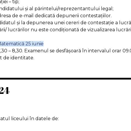
ei – tip;
andidatului și al părintelui/reprezentantului legal;
resa de e-mail dedicată depunerii contestațiilor.
didatul și la depunerea unei cereri de contestație a lucrări
i/ lucrărilor nu este condiționată de vizualizarea lucrării/
atematică 25 iunie
: 7,30 – 8,30. Examenul se desfășoară în intervalul orar 09.00
t de identitate.
024
tul liceului în datele de: