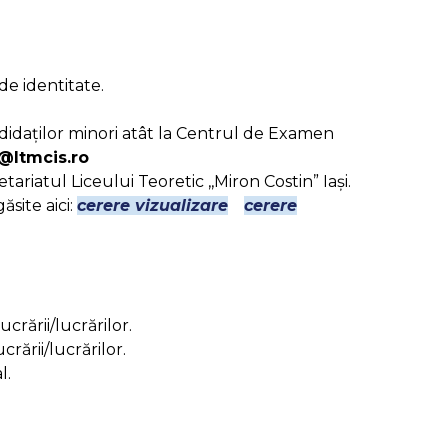
de identitate.
andidaților minori atât la Centrul de Examen
i@ltmcis.ro
tariatul Liceului Teoretic ,,Miron Costin” Iași.
site aici:
cerere vizualizare
cerere
crării/lucrărilor.
rării/lucrărilor.
l.