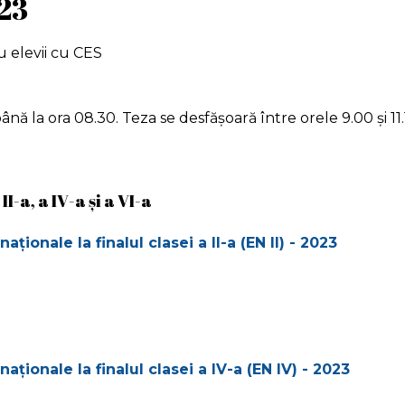
23
u elevii cu CES
până la ora 08.30. Teza se desfășoară între orele 9.00 și 1
I-a, a IV-a şi a VI-a
ionale la finalul clasei a II-a (EN II) - 2023
ionale la finalul clasei a IV-a (EN IV) - 2023