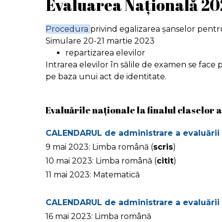
Evaluarea Națională 20
Procedura
privind egalizarea șanselor pentr
Simulare 20-21 martie 2023
repartizarea elevilor
Intrarea elevilor în sălile de examen se face 
pe baza unui act de identitate.
Evaluările naţionale la finalul claselor a I
CALENDARUL de administrare a evaluării naț
9 mai 2023: Limba română (
scris
)
10 mai 2023: Limba română (
citit
)
11 mai 2023: Matematică
CALENDARUL de administrare a evaluării naț
16 mai 2023: Limba română