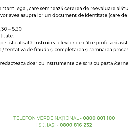
ezentant legal, care semnează cererea de reevaluare alătur
r vor avea asupra lor un document de identitate (care de i
7,30 – 8,30
titate.
e lista afișată. Instruirea elevilor de către profesorii asis
 / tentativă de fraudă și completarea și semnarea procesu
e redactează doar cu instrumente de scris cu pastă /cern
TELEFON VERDE NAȚIONAL -
0800 801 100
I.S.J. IAȘI -
0800 816 232