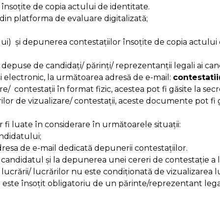
însoțite de copia actului de identitate.
 din platforma de evaluare digitalizată;
ui) și depunerea contestațiilor însoțite de copia actului 
fi depuse de candidați/ părinți/ reprezentanții legali ai c
t și electronic, la următoarea adresă de e-mail:
contestati
/ contestații în format fizic, acestea pot fi găsite la secre
or de vizualizare/ contestații, aceste documente pot fi gă
 fi luate în considerare în următoarele situații:
andidatului;
resa de e-mail dedicată depunerii contestațiilor.
ă candidatul și la depunerea unei cereri de contestație a lu
crării/ lucrărilor nu este condiționată de vizualizarea luc
r este însoțit obligatoriu de un părinte/reprezentant lega