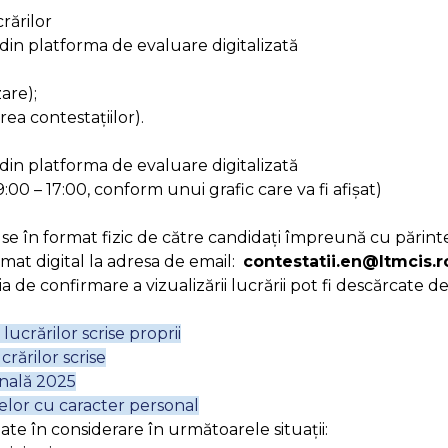
rărilor
 din platforma de evaluare digitalizată
are);
rea contestațiilor).
 din platforma de evaluare digitalizată
9:00 – 17:00, conform unui grafic care va fi afișat)
puse în format fizic de către candidați împreună cu pări
ormat digital la adresa de email:
contestatii.en@ltmcis.r
a de confirmare a vizualizării lucrării pot fi descărcate de 
 lucrărilor scrise proprii
crărilor scrise
onală 2025
elor cu caracter personal
uate în considerare în următoarele situații: