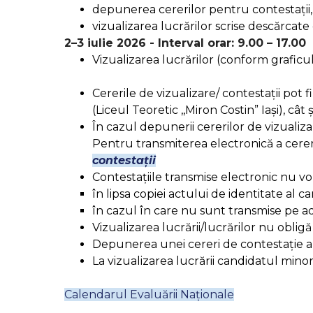
depunerea cererilor pentru contestații, 
vizualizarea lucrărilor scrise descărcate
2–3 iulie 2026 -
Interval orar:
9.00 – 17.00
Vizualizarea lucrărilor (conform graficul
Cererile de vizualizare/ contestații pot 
(Liceul Teoretic ,,Miron Costin” Iași), câ
În cazul depunerii cererilor de vizualizare
Pentru transmiterea electronică a cereril
contestații
Contestațiile transmise electronic nu vor
în lipsa copiei actului de identitate al c
în cazul în care nu sunt transmise pe ad
Vizualizarea lucrării/lucrărilor nu oblig
Depunerea unei cereri de contestație a lu
La vizualizarea lucrării candidatul mino
Calendarul Evaluării Naționale