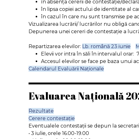
în absența cererii de contestație/declarați
în lipsa copiei actului de identitate al c
în cazul în care nu sunt transmise pe ad
Vizualizarea lucrării/ lucrărilor nu obligă can
Depunerea unei cereri de contestație a lucrări
Repartizarea elevilor:
Lb. română 23 iunie
M
Elevii vor intra în săli în intervalul orar
Accesul elevilor se face pe baza unui ac
Calendarul Evaluării Naționale
Evaluarea Națională 2
Rezultate
Cerere contestație
Eventualele contestații se depun la secretaria
• 3 iulie, orele 16.00-19.00