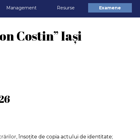
Omite meniul
Management
▼
Resurse
▼
Examene
▼
on Costin” Iași
26
rărilor,
însoțite de copia actului de identitate
;