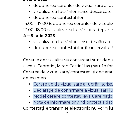
depunerea cererilor de vizualizare a luc
vizualizarea lucrărilor scrise descărcate
depunerea contestațiilor:
14:00 – 17:00 (depunerea cererilor de vizualiz
17:00–18:00 (vizualizarea lucrărilor și depune
4 – 5 iulie 2025
vizualizarea lucrărilor scrise descărcate
depunerea contestațiilor
(în intervalul 
Cererile de vizualizare/ contestații sunt de
(Liceul Teoretic „Miron Costin” Iași) sau în f
Cererea de vizualizare/ contestații și declarați
de examen.
Cerere tip de vizualizare a lucrării scrise,
Declarație de confirmare a vizualizării lu
Model cerere contestații evaluare nați
Notă de informare privind protecția dat
Contestațiile transmise electronic nu vor fi l