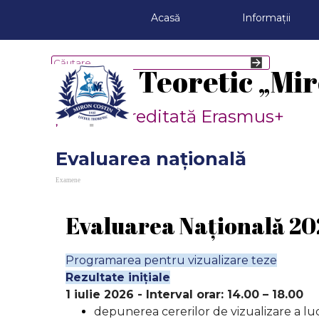
Du-te la conținut
Acasă
Informații
Liceul Teoretic „Mir
Școală acreditată Erasmus+
Evaluarea națională
Examene
Evaluarea Națională 20
Programarea pentru vizualizare teze
Rezultate inițiale
1 iulie 2026 -
Interval orar:
14.00 – 18.00
depunerea cererilor de vizualizare a luc