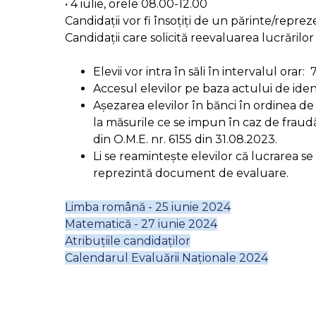
• 4 iulie, orele 08.00-12.00
Candidații vor fi însoțiți de un părinte/repr
Candidații care solicită reevaluarea lucrărilo
Elevii vor intra în săli în intervalul orar: 
Accesul elevilor pe baza actului de iden
Așezarea elevilor în bănci în ordinea de p
la măsurile ce se impun în caz de fraudă
din O.M.E. nr. 6155 din 31.08.2023.
Li se reamintește elevilor că lucrarea s
reprezintă document de evaluare.
Limba română - 25 iunie 2024
Matematică - 27 iunie 2024
Atribuțiile candidaților
Calendarul Evaluării Naționale 2024