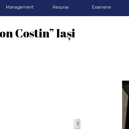
Omite meniul
Management
▼
Resurse
▼
Examene
▼
on Costin” Iași