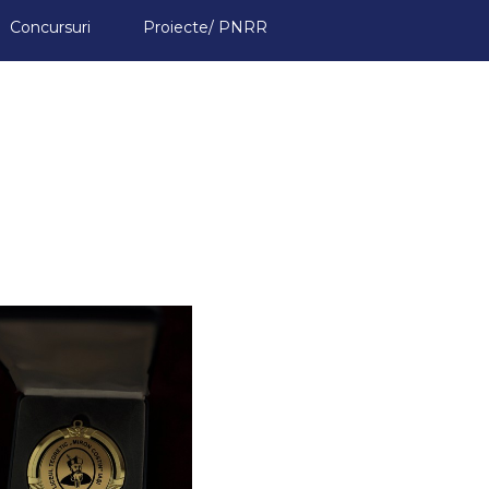
Concursuri
▼
Proiecte/ PNRR
▼
▼