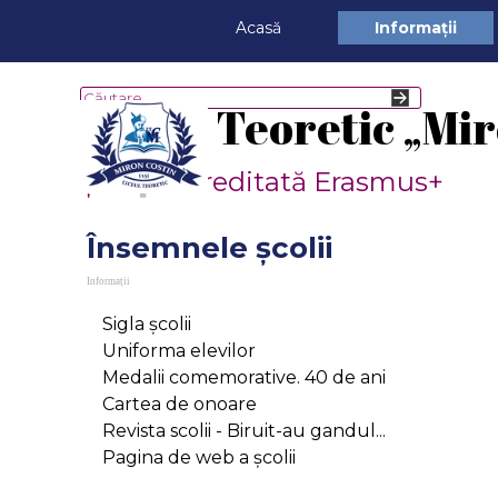
Du-te la conținut
Acasă
Informații
Liceul Teoretic „Mir
Școală acreditată Erasmus+
Însemnele școlii
Informații
Sigla școlii
Uniforma elevilor
Medalii comemorative. 40 de ani
Cartea de onoare
Revista scolii - Biruit-au gandul...
Pagina de web a școlii