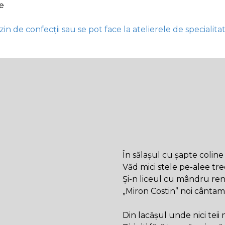
e
in de confecții sau se pot face la atelierele de specialitat
În sălașul cu șapte coline
Văd mici stele pe-alee tr
Și-n liceul cu mândru r
„Miron Costin” noi cântam d
Din lacășul unde nici teii