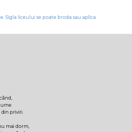
e. Sigla liceului se poate broda sau aplica
ecând,
enume
in priviri.
 nu mai dorm,