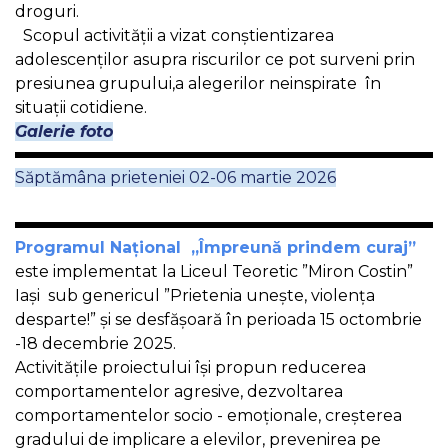
droguri.
Scopul activității a vizat conștientizarea
adolescenților asupra riscurilor ce pot surveni prin
presiunea grupului,a alegerilor neinspirate în
situații cotidiene.
Galerie foto
Săptămâna prieteniei 02-06 martie 2026
Programul Național „Împreună prindem curaj”
este implementat la Liceul Teoretic ”Miron Costin”
Iași sub genericul ”Prietenia unește, violența
desparte!” și se desfășoară în perioada 15 octombrie
-18 decembrie 2025.
Activitățile proiectului își propun reducerea
comportamentelor agresive, dezvoltarea
comportamentelor socio - emoționale, creșterea
gradului de implicare a elevilor, prevenirea pe