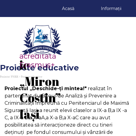
Du-te la conținut
Acasă
Informații
Liceul 
Teoret
Școală 
acreditată 
ic 
Erasmus+
Proiecte educative
„Miron 
Proiecte/ PNRR > Proiecte educative
Proiectul ,,Deschide-ți mintea!"
realizat în
Costin” 
parteneriat du Biroul de Analiză și Prevenire a
Criminalității împreună cu Penitenciarul de Maximă
Iași
Siguranță Iași a reunit elevii claselor a IX-a B,a IX -a
C,
a IX-a D,a X-aA,a X-a B,a X-aC care au avut
posibilitatea să interacționeze direct cu tineri
deținuți pe fondul consumului și vânzării de